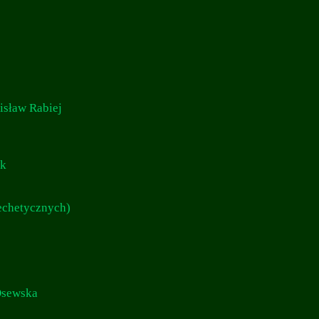
isław Rabiej
ik
techetycznych)
 Osewska