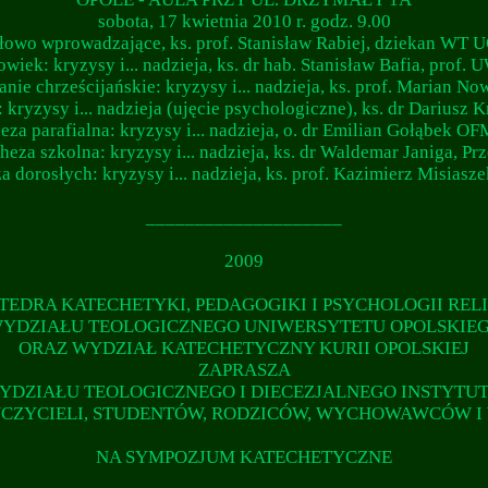
sobota, 17 kwietnia 2010 r. godz. 9.00
łowo wprowadzające, ks. prof. Stanisław Rabiej, dziekan WT 
owiek: kryzysy i... nadzieja, ks. dr hab. Stanisław Bafia, prof.
ie chrześcijańskie: kryzysy i... nadzieja, ks. prof. Marian N
: kryzysy i... nadzieja (ujęcie psychologiczne), ks. dr Dariusz 
eza parafialna: kryzysy i... nadzieja, o. dr Emilian Gołąbek O
heza szkolna: kryzysy i... nadzieja, ks. dr Waldemar Janiga, Pr
a dorosłych: kryzysy i... nadzieja, ks. prof. Kazimierz Misias
____________________
2009
TEDRA KATECHETYKI, PEDAGOGIKI I PSYCHOLOGII RELI
YDZIAŁU TEOLOGICZNEGO UNIWERSYTETU OPOLSKIE
ORAZ WYDZIAŁ KATECHETYCZNY KURII OPOLSKIEJ
ZAPRASZA
DZIAŁU TEOLOGICZNEGO I DIECEZJALNEGO INSTYTUT
UCZYCIELI, STUDENTÓW, RODZICÓW, WYCHOWAWCÓW 
NA SYMPOZJUM KATECHETYCZNE