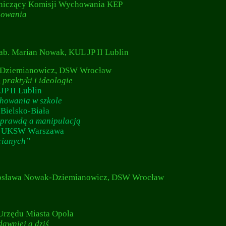
niczący Komisji Wychowania KEP
howania
ab. Marian Nowak, KUL JP II Lublin
ak-Dziemianowicz, DSW Wrocław
raktyki i ideologie
JP II Lublin
ychowania w szkole
 Bielsko-Biała
prawdą a manipulacją
a, UKSW Warszawa
cianych”
Mirosława Nowak-Dziemianowicz, DSW Wrocław
 Urzędu Miasta Opola
awniej a dziś