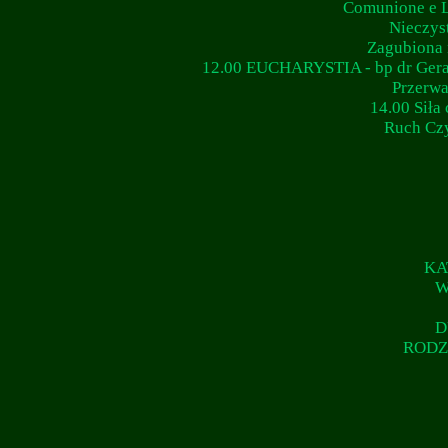
Comunione e Li
Nieczys
Zagubiona 
12.00 EUCHARYSTIA - bp dr Gerar
Przerwa
14.00 Siła
Ruch Czy
KA
W
D
RODZ