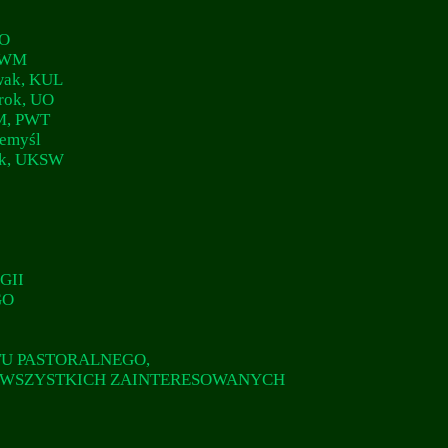
UO
 UWM
owak, KUL
Krok, UO
FM, PWT
zemyśl
zek, UKSW
GII
GO
U PASTORALNEGO,
I WSZYSTKICH ZAINTERESOWANYCH