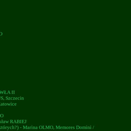
O
WŁA II
S, Szczecin
Katowice
GO
isław RABIEJ
niektórych?) - Marina OLMO, Memores Domini /