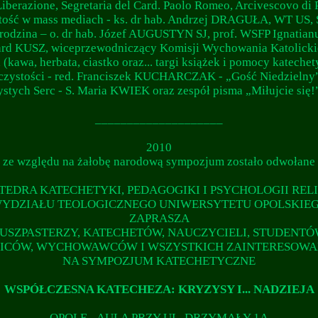
berazione, Segretaria del Card. Paolo Romeo, Arcivescovo di P
tość w mass mediach - ks. dr hab. Andrzej DRAGUŁA, WT US, 
rodzina – o. dr hab. Józef AUGUSTYN SJ, prof. WSFP Ignatia
d KUSZ, wiceprzewodniczący Komisji Wychowania Katolickie
 (kawa, herbata, ciastko oraz... targi książek i pomocy kateche
 czystości - red. Franciszek KUCHARCZAK - „Gość Niedzielny
stych Serc - S. Maria KWIEK oraz zespół pisma „Miłujcie się!
____________________
2010
ze względu na żałobę narodową sympozjum zostało odwołane
TEDRA KATECHETYKI, PEDAGOGIKI I PSYCHOLOGII RELI
YDZIAŁU TEOLOGICZNEGO UNIWERSYTETU OPOLSKIE
ZAPRASZA
USZPASTERZY, KATECHETÓW, NAUCZYCIELI, STUDENTÓ
ICÓW, WYCHOWAWCÓW I WSZYSTKICH ZAINTERESOW
NA SYMPOZJUM KATECHETYCZNE
WSPÓŁCZESNA KATECHEZA: KRYZYSY I... NADZIEJA
OPOLE - AULA PRZY UL. DRZYMAŁY 1A