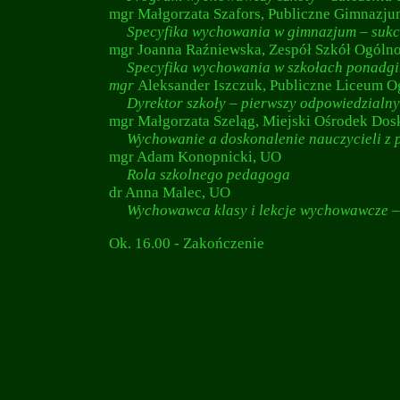
mgr Małgorzata Szafors, Publiczne Gimnazju
Specyfika wychowania w gimnazjum – sukce
mgr Joanna Raźniewska, Zespół Szkół Ogólno
Specyfika wychowania w szkołach ponadgim
mgr
Aleksander Iszczuk, Publiczne Liceum Og
Dyrektor szkoły – pierwszy odpowiedzialny
mgr Małgorzata Szeląg, Miejski Ośrodek Dos
Wychowanie a doskonalenie nauczycieli z p
mgr Adam Konopnicki, UO
Rola szkolnego pedagoga
dr Anna Malec, UO
Wychowawca klasy i lekcje wychowawcze – 
Ok. 16.00 - Zakończenie