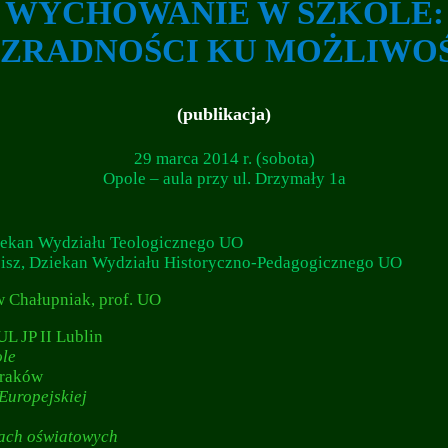
WYCHOWANIE W SZKOLE:
EZRADNOŚCI KU MOŻLIWO
(publikacja)
29 marca 2014 r. (sobota)
Opole – aula przy ul. Drzymały 1a
Dziekan Wydziału Teologicznego UO
obisz, Dziekan Wydziału Historyczno-Pedagogicznego UO
w Chałupniak, prof. UO
UL JP II Lublin
le
 Kraków
uropejskiej
ach oświatowych