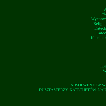
S
Czł
Wychowan
Religia
Katech
Katec
Katechez
KA
W
ABSOLWENTÓW WY
DUSZPASTERZY, KATECHETÓW, NA