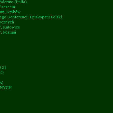
alermo (Italia)
Szczecin
num, Kraków
go Konferencji Episkopatu Polski
tycznych
”, Katowice
”, Poznań
GII
GO
W,
ANYCH