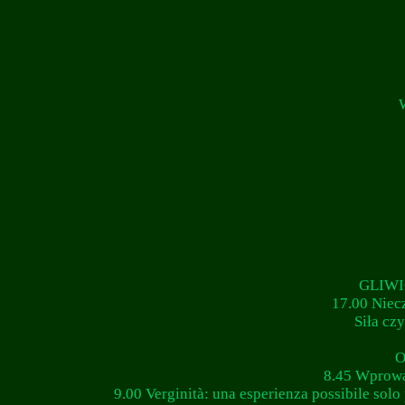
GLIWI
17.00 Niec
Siła cz
O
8.45 Wprowa
9.00 Verginità: una esperienza possibile so