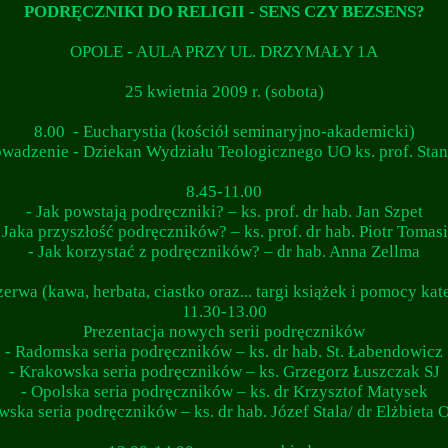
PODRĘCZNIKI DO RELIGII - SENS CZY BEZSENS?
OPOLE - AULA PRZY UL. DRZYMAŁY 1A
25 kwietnia 2009 r. (sobota)
8.00 - Eucharystia (kościół seminaryjno-akademicki)
wadzenie - Dziekan Wydziału Teologicznego UO ks. prof. Stan
8.45-11.00
- Jak powstają podręczniki? – ks. prof. dr hab. Jan Szpet
 Jaka przyszłość podręczników? – ks. prof. dr hab. Piotr Tomas
- Jak korzystać z podręczników? – dr hab. Anna Zellma
rzerwa (kawa, herbata, ciastko oraz... targi książek i pomocy ka
11.30-13.00
Prezentacja nowych serii podręczników
- Radomska seria podręczników – ks. dr hab. St. Łabendowicz
- Krakowska seria podręczników – ks. Grzegorz Łuszczak SJ
- Opolska seria podręczników – ks. dr Krzysztof Matysek
wska seria podręczników – ks. dr hab. Józef Stala/ dr Elżbieta