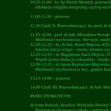
10.35-11.00 -
ks. bp Marek Mendyk, przewod
Edukacja religijna integralną częścią wyc
11.00-11.30 – przerwa
11.30 Część II. Przewodniczący: ks. prof.
dr h
11.35-12.00 - prof. dr hab. Mirosława Now
Możliwości wychowawcze. Narracje, nauki, p
12.00-12.25 – ks. dr hab.
Paweł Mąkosa
, KUL 
Szkolna lekcja religii – istotny element w
12.25-12.50 – dr Magdalena Stach-Hejosz, IT
Współczesna edukacja seksualna – między 
12.50-13.15
– dr Aneta Rayzacher-Majewsk
Możliwości wychowawcze tzw. „godzin kar
13.15-14.00 – przerwa
14.00 Część III. Przewodniczący: dr hab. 
PANEL DYSKUSYJNY:
dr Irena Koszyk, dyrektor Wydziału Oświaty
Program wychowawczy szkoły – założenia d