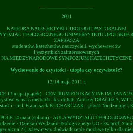
____________________
2011
KATEDRA KATECHETYKI I TEOLOGII PASTORALNEJ
WYDZIAŁ TEOLOGICZNEGO UNIWERSYTETU OPOLSKIEG
ZAPRASZA
studentów, katechetów, nauczycieli, wychowawców
i wszystkich zainteresowanych
NA MIĘDZYNARODOWE SYMPOZJUM KATECHETYCZNE
Wychowanie do czystości - utopia czy oczywistość?
13/14 maja 2011 r.
CE 13 maja (piątek) - CENTRUM EDUKACYJNE IM. JANA PA
zystość w mass mediach - ks. dr hab. Andrzej DRAGUŁA, WT U
ystości - red. Franciszek KUCHARCZAK - „Gość Niedzielny”, 
POLE 14 maja (sobota) - AULA WYDZIAŁU TEOLOGICZNE
dzenie - Dziekan Wydziału Teologicznego UO - ks. prof. Stan
lo per alcuni? (Dziewictwo: doświadczenie możliwe tylko dla 