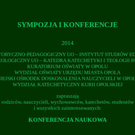
SYMPOZJA I KONFERENCJE
2014
TORYCZNO-PEDAGOGICZNY UO – INSTYTUT STUDIÓW 
OLOGICZNY UO – KATEDRA KATECHETYKI I TEOLOGII 
KURATORIUM OŚWIATY W OPOLU
WYDZIAŁ OŚWIATY URZĘDU MIASTA OPOLA
IEJSKI OŚRODEK DOSKONALENIA NAUCZYCIELI W OPO
WYDZIAŁ KATECHETYCZNY KURII OPOLSKIEJ
zaprasza
ją
rodziców, nauczycieli, wychowawców, katechetów, studentów
i wszystkich zainteresowanych
:
KONFERENCJA NAUKOWA